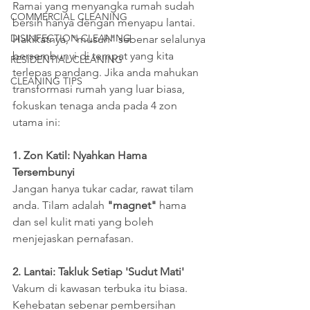
Ramai yang menyangka rumah sudah 
COMMERCIAL CLEANING
bersih hanya dengan menyapu lantai. 
DISINFECTION CLEANING
Hakikatnya, "musuh" sebenar selalunya 
bersembunyi di tempat yang kita 
RESIDENTIAL CLEANING
terlepas pandang. Jika anda mahukan 
CLEANING TIPS
transformasi rumah yang luar biasa, 
fokuskan tenaga anda pada 4 zon 
utama ini:
1. Zon Katil: Nyahkan Hama 
Tersembunyi
Jangan hanya tukar cadar, rawat tilam 
anda. Tilam adalah 
"magnet" 
hama 
dan sel kulit mati yang boleh 
menjejaskan pernafasan.
2. Lantai: Takluk Setiap 'Sudut Mati'
Vakum di kawasan terbuka itu biasa. 
Kehebatan sebenar pembersihan 