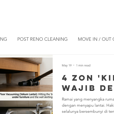
Reviews
Blog
Products
Co
ING
POST RENO CLEANING
MOVE IN / OUT
DISINFECTION CLEANING
RESIDENTIAL CL
May 19
1 min read
4 Zon 'Ki
Wajib D
Ramai yang menyangka ruma
dengan menyapu lantai. Hak
selalunya bersembunyi di tem