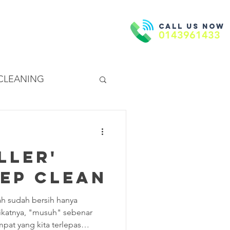
Call us now
Book Now
ntact Us
0143961433
 CLEANING
EANING
ller'
eep Clean
h sudah bersih hanya
ikatnya, "musuh" sebenar
pat yang kita terlepas